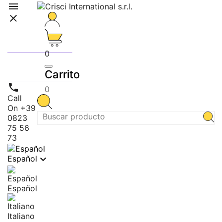


ALIMENTOS
0
FERRETERÍA
Carrito

0
Call
On
+39
0823
75 56
73

Español
Español
Italiano